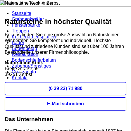
Navigation
Startseite
Grabdenkmäler
Natursteine in höchster Qualität
Fensterbänke
Treppen
Bei uns finden Sie eine große Auswahl an Natursteinen.
Küchenarbeitsplatten
Wir beraten Sie kompetent und individuell. Höchste
Bäder
Qualität und zufriedene Kunden sind seit über 100 Jahren
Bodenbelag
Bestandteile unserer Firmenphilosophie.
Restauration
Bodenschleifarbeiten
Natursteine Keck
Zubehör/Sonstiges
Breite Straße 59
Quarzagglo
39261 Zerbst
Kontakt
(0 39 23) 71 980
E-Mail schreiben
Das Unternehmen