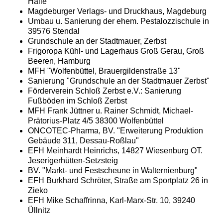
Halle
Magdeburger Verlags- und Druckhaus, Magdeburg
Umbau u. Sanierung der ehem. Pestalozzischule in
39576 Stendal
Grundschule an der Stadtmauer, Zerbst
Frigoropa Kühl- und Lagerhaus Groß Gerau, Groß
Beeren, Hamburg
MFH "Wolfenbüttel, Brauergildenstraße 13"
Sanierung "Grundschule an der Stadtmauer Zerbst"
Förderverein Schloß Zerbst e.V.: Sanierung
Fußböden im Schloß Zerbst
MFH Frank Jüttner u. Rainer Schmidt, Michael-
Prätorius-Platz 4/5 38300 Wolfenbüttel
ONCOTEC-Pharma, BV. "Erweiterung Produktion
Gebäude 311, Dessau-Roßlau"
EFH Meinhardt Heinrichs, 14827 Wiesenburg OT.
Jeserigerhütten-Setzsteig
BV. "Markt- und Festscheune in Walternienburg"
EFH Burkhard Schröter, Straße am Sportplatz 26 in
Zieko
EFH Mike Schaffrinna, Karl-Marx-Str. 10, 39240
Üllnitz