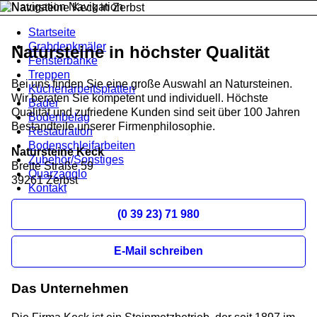
Navigation
Startseite
Grabdenkmäler
Natursteine in höchster Qualität
Fensterbänke
Treppen
Bei uns finden Sie eine große Auswahl an Natursteinen.
Küchenarbeitsplatten
Wir beraten Sie kompetent und individuell. Höchste
Bäder
Qualität und zufriedene Kunden sind seit über 100 Jahren
Bodenbelag
Bestandteile unserer Firmenphilosophie.
Restauration
Bodenschleifarbeiten
Natursteine Keck
Zubehör/Sonstiges
Breite Straße 59
Quarzagglo
39261 Zerbst
Kontakt
(0 39 23) 71 980
E-Mail schreiben
Das Unternehmen