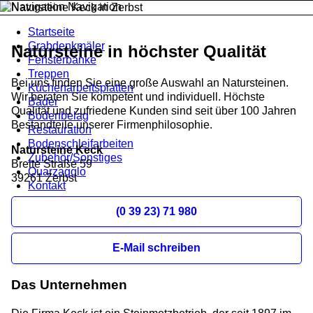
Navigation
Startseite
Grabdenkmäler
Natursteine in höchster Qualität
Fensterbänke
Treppen
Bei uns finden Sie eine große Auswahl an Natursteinen.
Küchenarbeitsplatten
Wir beraten Sie kompetent und individuell. Höchste
Bäder
Qualität und zufriedene Kunden sind seit über 100 Jahren
Bodenbelag
Bestandteile unserer Firmenphilosophie.
Restauration
Bodenschleifarbeiten
Natursteine Keck
Zubehör/Sonstiges
Breite Straße 59
Quarzagglo
39261 Zerbst
Kontakt
(0 39 23) 71 980
E-Mail schreiben
Das Unternehmen