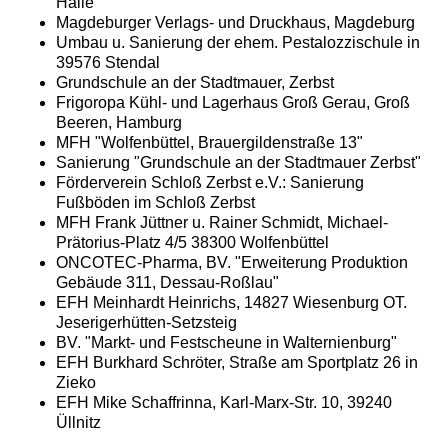
Halle
Magdeburger Verlags- und Druckhaus, Magdeburg
Umbau u. Sanierung der ehem. Pestalozzischule in
39576 Stendal
Grundschule an der Stadtmauer, Zerbst
Frigoropa Kühl- und Lagerhaus Groß Gerau, Groß
Beeren, Hamburg
MFH "Wolfenbüttel, Brauergildenstraße 13"
Sanierung "Grundschule an der Stadtmauer Zerbst"
Förderverein Schloß Zerbst e.V.: Sanierung
Fußböden im Schloß Zerbst
MFH Frank Jüttner u. Rainer Schmidt, Michael-
Prätorius-Platz 4/5 38300 Wolfenbüttel
ONCOTEC-Pharma, BV. "Erweiterung Produktion
Gebäude 311, Dessau-Roßlau"
EFH Meinhardt Heinrichs, 14827 Wiesenburg OT.
Jeserigerhütten-Setzsteig
BV. "Markt- und Festscheune in Walternienburg"
EFH Burkhard Schröter, Straße am Sportplatz 26 in
Zieko
EFH Mike Schaffrinna, Karl-Marx-Str. 10, 39240
Üllnitz