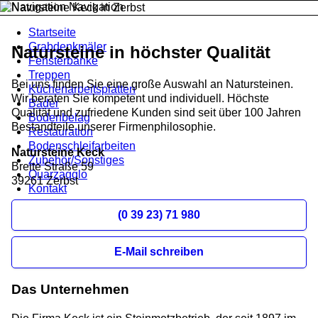
Navigation
Startseite
Grabdenkmäler
Natursteine in höchster Qualität
Fensterbänke
Treppen
Bei uns finden Sie eine große Auswahl an Natursteinen.
Küchenarbeitsplatten
Wir beraten Sie kompetent und individuell. Höchste
Bäder
Qualität und zufriedene Kunden sind seit über 100 Jahren
Bodenbelag
Bestandteile unserer Firmenphilosophie.
Restauration
Bodenschleifarbeiten
Natursteine Keck
Zubehör/Sonstiges
Breite Straße 59
Quarzagglo
39261 Zerbst
Kontakt
(0 39 23) 71 980
E-Mail schreiben
Das Unternehmen