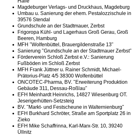
Halle
Magdeburger Verlags- und Druckhaus, Magdeburg
Umbau u. Sanierung der ehem. Pestalozzischule in
39576 Stendal
Grundschule an der Stadtmauer, Zerbst
Frigoropa Kühl- und Lagerhaus Groß Gerau, Groß
Beeren, Hamburg
MFH "Wolfenbüttel, Brauergildenstraße 13"
Sanierung "Grundschule an der Stadtmauer Zerbst"
Förderverein Schloß Zerbst e.V.: Sanierung
Fußböden im Schloß Zerbst
MFH Frank Jüttner u. Rainer Schmidt, Michael-
Prätorius-Platz 4/5 38300 Wolfenbüttel
ONCOTEC-Pharma, BV. "Erweiterung Produktion
Gebäude 311, Dessau-Roßlau"
EFH Meinhardt Heinrichs, 14827 Wiesenburg OT.
Jeserigerhütten-Setzsteig
BV. "Markt- und Festscheune in Walternienburg"
EFH Burkhard Schröter, Straße am Sportplatz 26 in
Zieko
EFH Mike Schaffrinna, Karl-Marx-Str. 10, 39240
Üllnitz